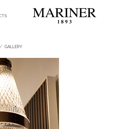
CTS
GALLERY