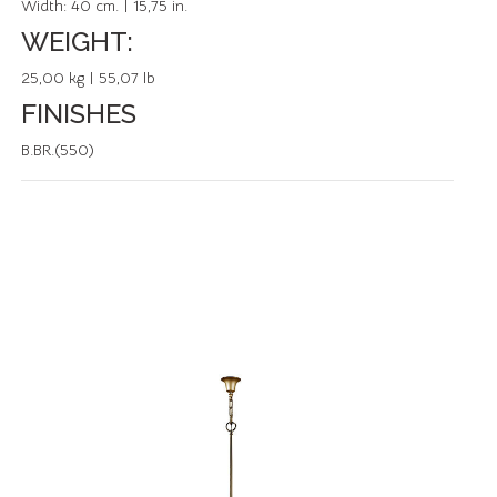
Width:
40 cm. | 15,75 in.
WEIGHT:
25,00 kg | 55,07 lb
FINISHES
B.BR.(550)