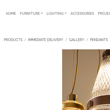
HOME
FURNITURE
LIGHTING
ACCESSORIES
PROJE
PRODUCTS
IMMEDIATE DELIVERY
GALLERY
PENDANTS