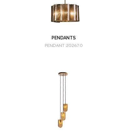
PENDANTS
PENDANT 20267.0