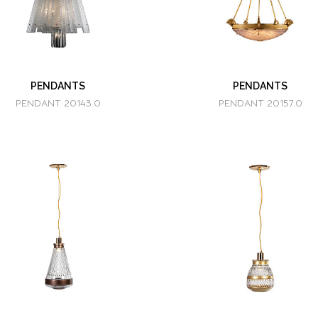
PENDANTS
PENDANTS
PENDANT 20143.0
PENDANT 20157.0