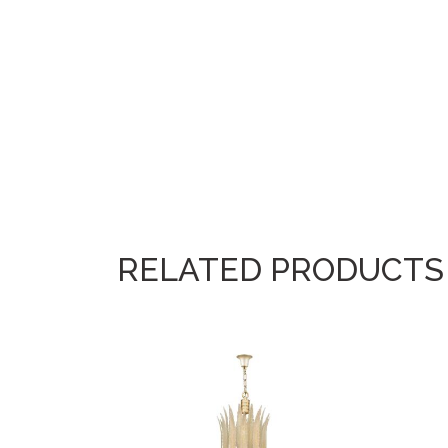
RELATED PRODUCTS